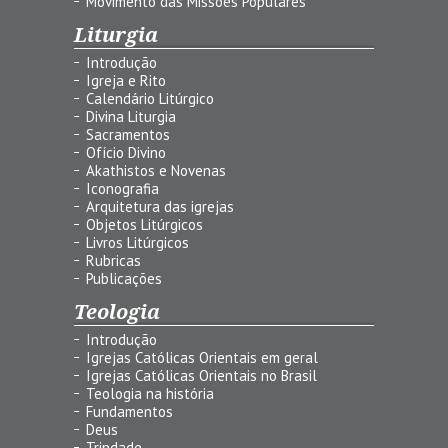
Movimento das Missões Populares
Liturgia
Introdução
Igreja e Rito
Calendário Litúrgico
Divina Liturgia
Sacramentos
Ofício Divino
Akathistos e Novenas
Iconografia
Arquitetura das igrejas
Objetos Litúrgicos
Livros Litúrgicos
Rubricas
Publicações
Teologia
Introdução
Igrejas Católicas Orientais em geral
Igrejas Católicas Orientais no Brasil
Teologia na história
Fundamentos
Deus
Trindade