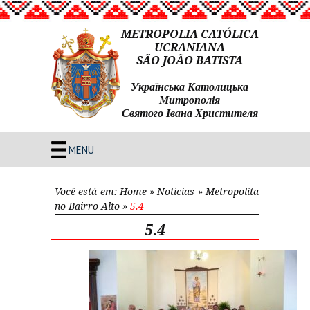
METROPOLIA CATÓLICA
UCRANIANA
SÃO JOÃO BATISTA
Українська Католицька
Митрополія
Святого Івана Христителя
MENU
Você está em:
Home
»
Noticias
»
Metropolita
no Bairro Alto
»
5.4
5.4