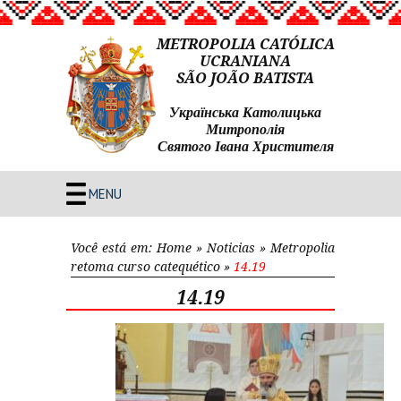
METROPOLIA CATÓLICA
UCRANIANA
SÃO JOÃO BATISTA
Українська Католицька
Митрополія
Святого Івана Христителя
MENU
Você está em:
Home
»
Noticias
»
Metropolia
retoma curso catequético
»
14.19
14.19