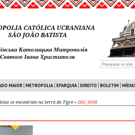
POLIA CATÓLICA UCRANIANA
SÃO JOÃO BATISTA
їнська Католицька Митрополія
Святого Івана Христителя
ADO MAIOR
METROPOLIA
EPARQUIA
DIREITO
BOLETIM
MÍDIA
istas se encontram na Serra do Tigre
»
DSC_0398