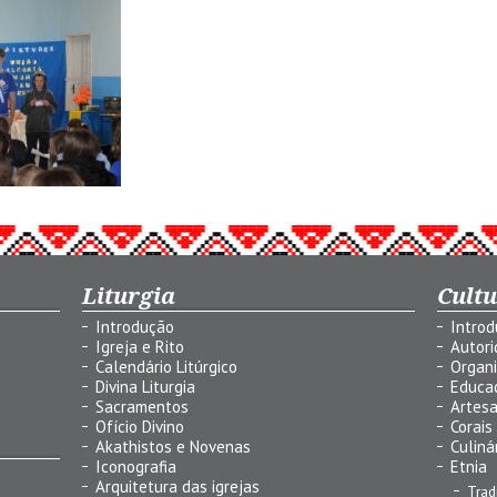
Liturgia
Cult
Introdução
Intro
Igreja e Rito
Autor
Calendário Litúrgico
Organ
Divina Liturgia
Educa
Sacramentos
Artes
Ofício Divino
Corais
Akathistos e Novenas
Culiná
Iconografia
Etnia
Arquitetura das igrejas
Trad