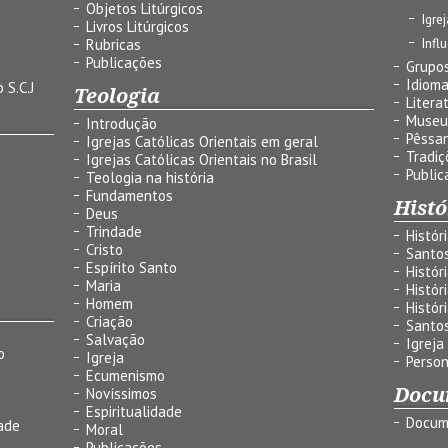
Objetos Litúrgicos
Igre
Livros Litúrgicos
Infl
Rubricas
Publicações
Grupos
Idiom
 S.C.J
Teologia
Litera
Museu
Introdução
Pêssa
Igrejas Católicas Orientais em geral
Tradiç
Igrejas Católicas Orientais no Brasil
Public
Teologia na história
Fundamentos
Histó
Deus
Trindade
Histór
Cristo
Santo
Espírito Santo
Histór
Maria
Histór
Homem
Histór
Criação
Santo
Salvação
Igreja
o
Igreja
Person
Ecumenismo
Docu
Novíssimos
Espiritualidade
Docum
ade
Moral
Publicações