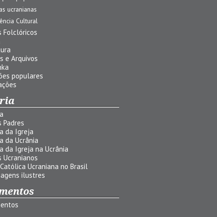
jas ucranianas
uência Cultural
 Folclóricos
a
tura
s e Arquivos
nka
ões populares
ações
ria
ia
s Padres
ia da Igreja
ia da Ucrânia
ia da Igreja na Ucrânia
s Ucranianos
 Católica Ucraniana no Brasil
agens ilustres
mentos
entos