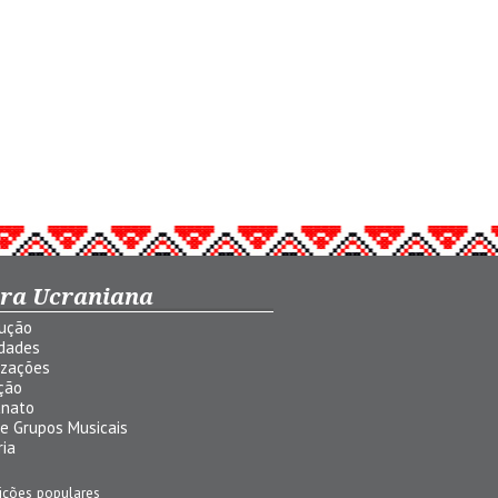
ura Ucraniana
dução
idades
izações
ção
anato
 e Grupos Musicais
ria
ições populares