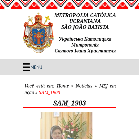
METROPOLIA CATÓLICA
UCRANIANA
SÃO JOÃO BATISTA
Українська Католицька
Митрополія
Святого Івана Христителя
MENU
Você está em:
Home
»
Noticias
»
MEJ em
ação
»
SAM_1903
SAM_1903