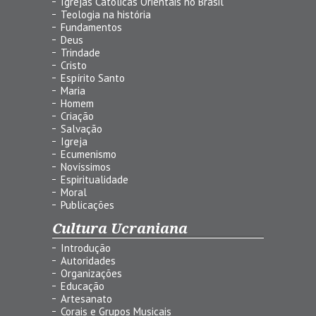
Igrejas Católicas Orientais no Brasil
Teologia na história
Fundamentos
Deus
Trindade
Cristo
Espírito Santo
Maria
Homem
Criação
Salvação
Igreja
Ecumenismo
Novíssimos
Espiritualidade
Moral
Publicações
Cultura Ucraniana
Introdução
Autoridades
Organizações
Educação
Artesanato
Corais e Grupos Musicais