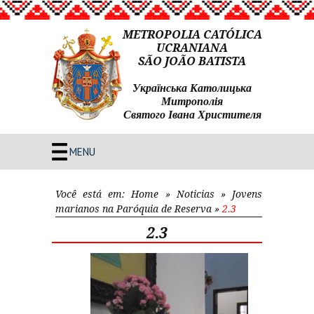
METROPOLIA CATÓLICA
UCRANIANA
SÃO JOÃO BATISTA
Українська Католицька
Митрополія
Святого Івана Христителя
MENU
Você está em:
Home
»
Noticias
»
Jovens
marianos na Paróquia de Reserva
»
2.3
2.3