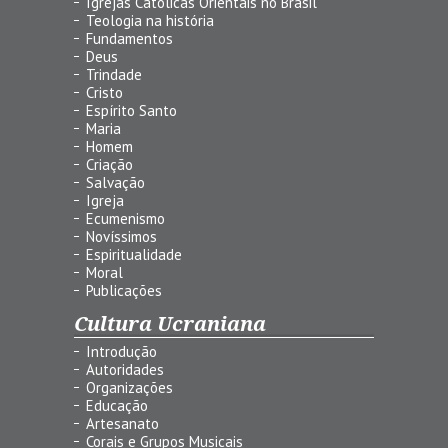
Igrejas Católicas Orientais no Brasil
Teologia na história
Fundamentos
Deus
Trindade
Cristo
Espírito Santo
Maria
Homem
Criação
Salvação
Igreja
Ecumenismo
Novíssimos
Espiritualidade
Moral
Publicações
Cultura Ucraniana
Introdução
Autoridades
Organizações
Educação
Artesanato
Corais e Grupos Musicais