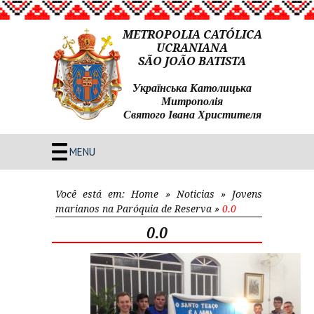
METROPOLIA CATÓLICA
UCRANIANA
SÃO JOÃO BATISTA
Українська Католицька
Митрополія
Святого Івана Христителя
MENU
Você está em:
Home
»
Noticias
»
Jovens
marianos na Paróquia de Reserva
»
0.0
0.0