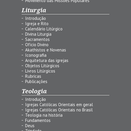
Movimento das Missões Populares
Liturgia
Introdução
Igreja e Rito
Calendário Litúrgico
Divina Liturgia
Sacramentos
Ofício Divino
Akathistos e Novenas
Iconografia
Arquitetura das igrejas
Objetos Litúrgicos
Livros Litúrgicos
Rubricas
Publicações
Teologia
Introdução
Igrejas Católicas Orientais em geral
Igrejas Católicas Orientais no Brasil
Teologia na história
Fundamentos
Deus
Trindade