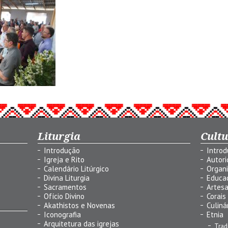
Liturgia
Cult
Introdução
Intro
Igreja e Rito
Autor
Calendário Litúrgico
Organ
Divina Liturgia
Educa
Sacramentos
Artes
Ofício Divino
Corais
Akathistos e Novenas
Culiná
Iconografia
Etnia
Arquitetura das igrejas
Trad