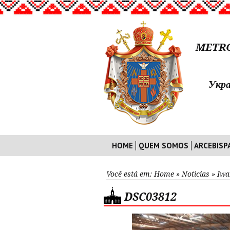
METRO
Укра
HOME
QUEM SOMOS
ARCEBISP
Você está em:
Home
»
Noticias
»
Iwa
DSC03812