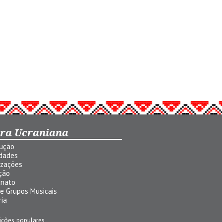
ura Ucraniana
dução
idades
izações
ção
anato
 e Grupos Musicais
ria
ições populares