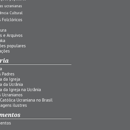
jas ucranianas
uência Cultural
 Folclóricos
a
tura
s e Arquivos
nka
ões populares
ações
ria
ia
s Padres
ia da Igreja
ia da Ucrânia
ia da Igreja na Ucrânia
s Ucranianos
 Católica Ucraniana no Brasil
agens ilustres
mentos
entos