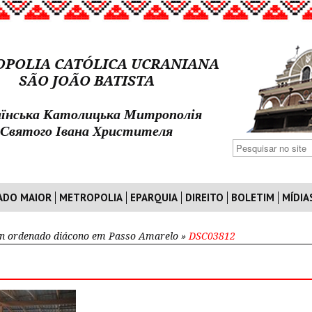
POLIA CATÓLICA UCRANIANA
SÃO JOÃO BATISTA
їнська Католицька Митрополія
Святого Івана Христителя
ADO MAIOR
METROPOLIA
EPARQUIA
DIREITO
BOLETIM
MÍDIA
n ordenado diácono em Passo Amarelo
»
DSC03812