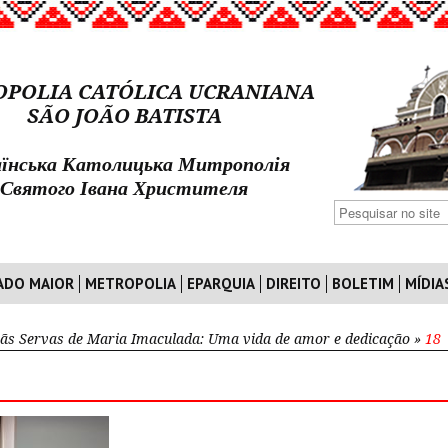
POLIA CATÓLICA UCRANIANA
SÃO JOÃO BATISTA
їнська Католицька Митрополія
Святого Івана Христителя
ADO MAIOR
METROPOLIA
EPARQUIA
DIREITO
BOLETIM
MÍDIA
ãs Servas de Maria Imaculada: Uma vida de amor e dedicação
»
18