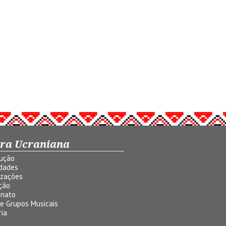
ura Ucraniana
dução
idades
izações
ção
anato
 e Grupos Musicais
ria