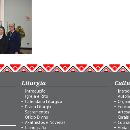
Liturgia
Cult
Introdução
Intro
Igreja e Rito
Autor
Calendário Litúrgico
Organ
Divina Liturgia
Educa
Sacramentos
Artes
Ofício Divino
Corais
Akathistos e Novenas
Culiná
Iconografia
Etnia