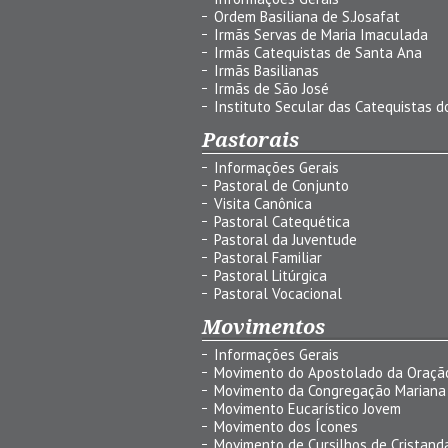
Ordem Basiliana de S.Josafat
Irmãs Servas de Maria Imaculada
Irmãs Catequistas de Santa Ana
Irmãs Basilianas
Irmãs de São José
Instituto Secular das Catequistas do
Pastorais
Informações Gerais
Pastoral de Conjunto
Visita Canônica
Pastoral Catequética
Pastoral da Juventude
Pastoral Familiar
Pastoral Litúrgica
Pastoral Vocacional
Movimentos
Informações Gerais
Movimento do Apostolado da Oraçã
Movimento da Congregação Mariana
Movimento Eucarístico Jovem
Movimento dos Ícones
Movimento de Cursilhos de Cristand