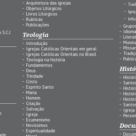
Arquitetura das igrejas
Trad
Objetos Litúrgicos
Igre
Livros Litúrgicos
Infl
Rubricas
Publicações
Grupos
Idiom
 S.C.J
Teologia
Litera
Museu
Introdução
Pêssa
Igrejas Católicas Orientais em geral
Tradiç
Igrejas Católicas Orientais no Brasil
Public
Teologia na história
Fundamentos
Histó
Deus
Trindade
Histór
Cristo
Santo
Espírito Santo
Histór
Maria
Histór
Homem
Histór
Criação
Santo
Salvação
Igreja
o
Igreja
Person
Ecumenismo
Docu
Novíssimos
Espiritualidade
Docum
ade