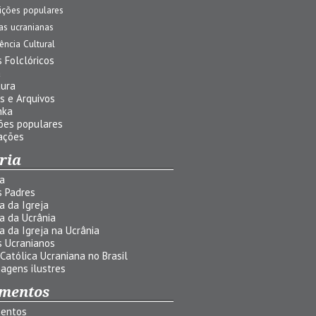
ições populares
jas ucranianas
uência Cultural
 Folclóricos
a
tura
s e Arquivos
nka
ões populares
ações
ria
ia
s Padres
ia da Igreja
ia da Ucrânia
ia da Igreja na Ucrânia
s Ucranianos
 Católica Ucraniana no Brasil
agens ilustres
mentos
entos