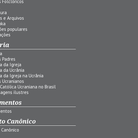
 Folclóricos
a
tura
s e Arquivos
nka
ões populares
ações
ria
ia
s Padres
ia da Igreja
ia da Ucrânia
ia da Igreja na Ucrânia
s Ucranianos
 Católica Ucraniana no Brasil
agens ilustres
mentos
entos
to Canônico
o Canônico