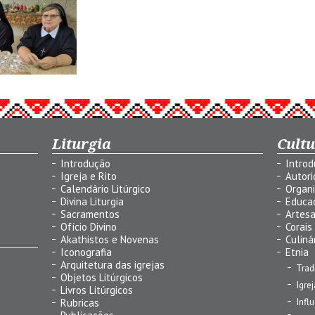
Liturgia
Cult
Introdução
Intro
Igreja e Rito
Autor
Calendário Litúrgico
Organ
Divina Liturgia
Educa
Sacramentos
Artes
Ofício Divino
Corais
Akathistos e Novenas
Culiná
Iconografia
Etnia
Arquitetura das igrejas
Trad
Objetos Litúrgicos
Igre
Livros Litúrgicos
Infl
Rubricas