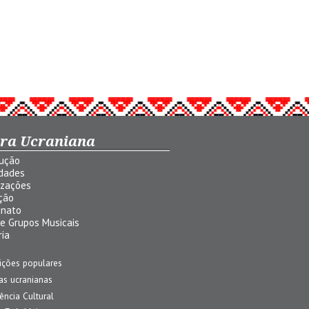
ura Ucraniana
dução
idades
izações
ção
anato
 e Grupos Musicais
ria
ições populares
jas ucranianas
uência Cultural