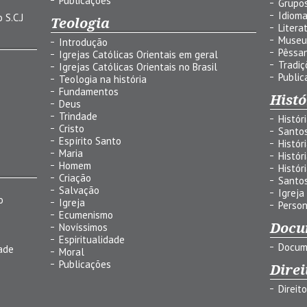
Publicações
Grupos
Idiom
 S.C.J
Teologia
Litera
Museu
Introdução
Pêssa
Igrejas Católicas Orientais em geral
Tradiç
Igrejas Católicas Orientais no Brasil
Public
Teologia na história
Fundamentos
Histó
Deus
Trindade
Histór
Cristo
Santo
Espírito Santo
Histór
Maria
Histór
Homem
Histór
Criação
Santo
Salvação
Igreja
o
Igreja
Person
Ecumenismo
Docu
Novíssimos
Espiritualidade
Docum
ade
Moral
Publicações
Direi
Direit