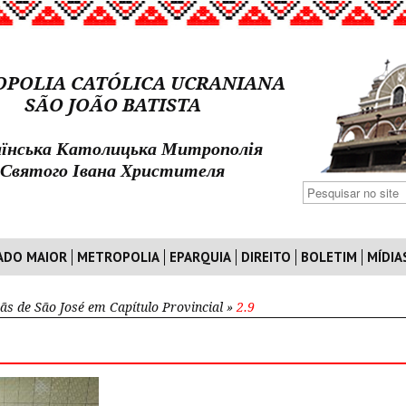
POLIA CATÓLICA UCRANIANA
SÃO JOÃO BATISTA
їнська Католицька Митрополія
Святого Івана Христителя
ADO MAIOR
METROPOLIA
EPARQUIA
DIREITO
BOLETIM
MÍDIA
ãs de São José em Capítulo Provincial
»
2.9