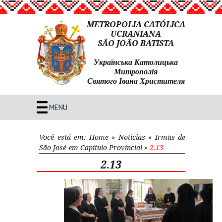
METROPOLIA CATÓLICA
UCRANIANA
SÃO JOÃO BATISTA
Українська Католицька
Митрополія
Святого Івана Христителя
MENU
Você está em:
Home
»
Noticias
»
Irmãs de
São José em Capítulo Provincial
»
2.13
2.13