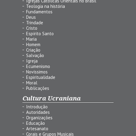
Igrejas Católicas Orientais no Brasil
Teologia na história
Fundamentos
Deus
Trindade
Cristo
Espírito Santo
Maria
Homem
Criação
Salvação
Igreja
Ecumenismo
Novíssimos
Espiritualidade
Moral
Publicações
Cultura Ucraniana
Introdução
Autoridades
Organizações
Educação
Artesanato
Corais e Grupos Musicais