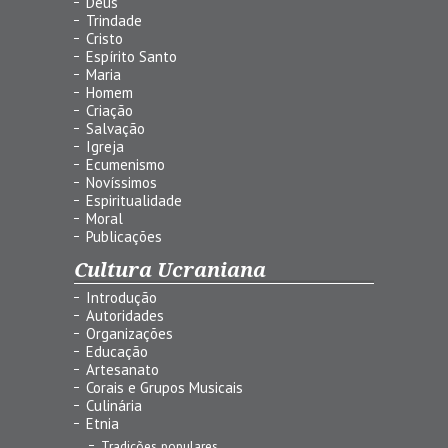
Deus
Trindade
Cristo
Espírito Santo
Maria
Homem
Criação
Salvação
Igreja
Ecumenismo
Novíssimos
Espiritualidade
Moral
Publicações
Cultura Ucraniana
Introdução
Autoridades
Organizações
Educação
Artesanato
Corais e Grupos Musicais
Culinária
Etnia
Tradições populares