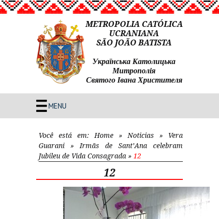
METROPOLIA CATÓLICA
UCRANIANA
SÃO JOÃO BATISTA
Українська Католицька
Митрополія
Святого Івана Христителя
MENU
Você está em:
Home
»
Noticias
»
Vera
Guarani
»
Irmãs de Sant’Ana celebram
Jubileu de Vida Consagrada
»
12
12