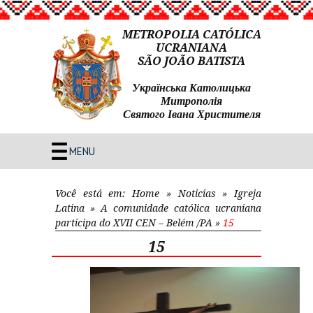
METROPOLIA CATÓLICA
UCRANIANA
SÃO JOÃO BATISTA
Українська Католицька
Митрополія
Святого Івана Христителя
MENU
Você está em:
Home
»
Noticias
»
Igreja
Latina
»
A comunidade católica ucraniana
participa do XVII CEN – Belém /PA
»
15
15