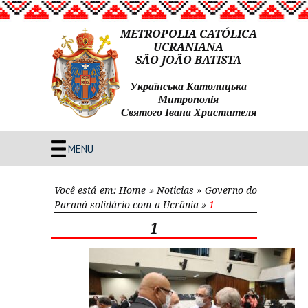
METROPOLIA CATÓLICA
UCRANIANA
SÃO JOÃO BATISTA
Українська Католицька
Митрополія
Святого Івана Христителя
MENU
Você está em:
Home
»
Noticias
»
Governo do
Paraná solidário com a Ucrânia
»
1
1