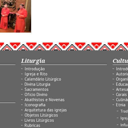
Liturgia
Cult
Introdução
Intro
Igreja e Rito
Autor
Calendário Litúrgico
Organ
Divina Liturgia
Educa
Sacramentos
Artes
Ofício Divino
Corais
Akathistos e Novenas
Culiná
Iconografia
Etnia
Arquitetura das igrejas
Trad
Objetos Litúrgicos
Igre
Livros Litúrgicos
Infl
Rubricas