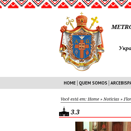
METRO
Укра
HOME
QUEM SOMOS
ARCEBISP
Você está em:
Home
»
Noticias
»
Flo
3.3