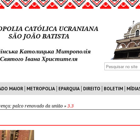
POLIA CATÓLICA UCRANIANA
SÃO JOÃO BATISTA
їнська Католицька Митрополія
Святого Івана Христителя
ADO MAIOR
METROPOLIA
EPARQUIA
DIREITO
BOLETIM
MÍDIA
rença: palco renovado da união
»
3.3