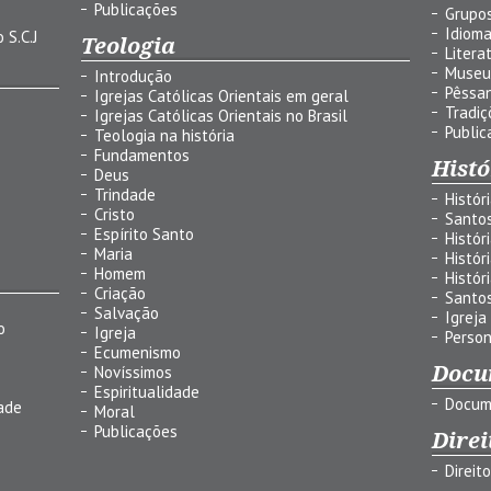
Publicações
Grupos
Idiom
 S.C.J
Teologia
Litera
Museu
Introdução
Pêssa
Igrejas Católicas Orientais em geral
Tradiç
Igrejas Católicas Orientais no Brasil
Public
Teologia na história
Fundamentos
Histó
Deus
Trindade
Histór
Cristo
Santo
Espírito Santo
Histór
Maria
Histór
Homem
Histór
Criação
Santo
Salvação
Igreja
o
Igreja
Person
Ecumenismo
Docu
Novíssimos
Espiritualidade
Docum
ade
Moral
Publicações
Direi
Direit