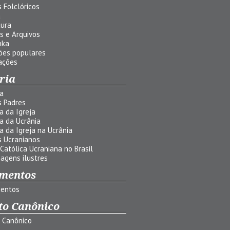
 Folclóricos
a
tura
s e Arquivos
nka
ões populares
ações
ria
ia
s Padres
ia da Igreja
ia da Ucrânia
ia da Igreja na Ucrânia
s Ucranianos
 Católica Ucraniana no Brasil
agens ilustres
mentos
entos
to Canônico
o Canônico