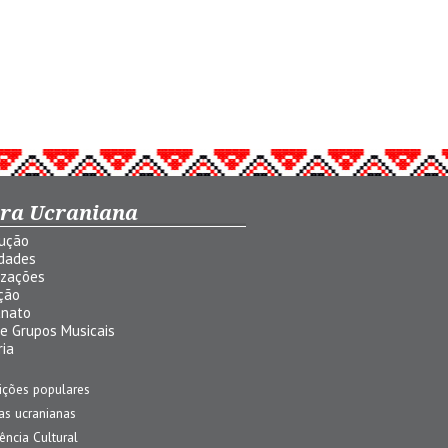
ura Ucraniana
dução
idades
izações
ção
anato
 e Grupos Musicais
ria
ições populares
jas ucranianas
uência Cultural