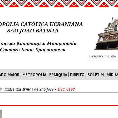
POLIA CATÓLICA UCRANIANA
SÃO JOÃO BATISTA
їнська Католицька Митрополія
Святого Івана Христителя
ADO MAIOR
METROPOLIA
EPARQUIA
DIREITO
BOLETIM
MÍDIA
tividades das Irmãs de São José
»
DSC_0198