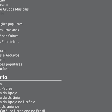
ção
anato
 e Grupos Musicais
ria
ições populares
jas ucranianas
uência Cultural
 Folclóricos
a
tura
s e Arquivos
nka
ões populares
ações
ria
ia
s Padres
ia da Igreja
ia da Ucrânia
ia da Igreja na Ucrânia
s Ucranianos
 Católica Ucraniana no Brasil