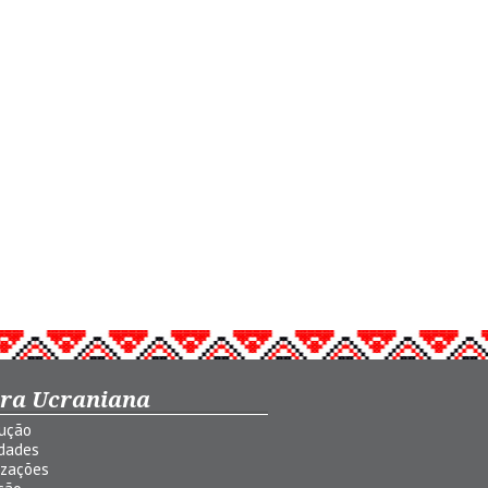
ura Ucraniana
dução
idades
izações