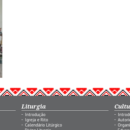
Liturgia
Cult
Introdução
Intro
Igreja e Rito
Autor
Calendário Litúrgico
Organ