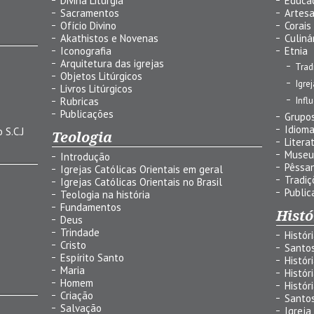
Divina Liturgia
Educa
Sacramentos
Artes
Ofício Divino
Corais
Akathistos e Novenas
Culiná
Iconografia
Etnia
Arquitetura das igrejas
Trad
Objetos Litúrgicos
Igre
Livros Litúrgicos
Infl
Rubricas
Publicações
Grupos
Idiom
 S.C.J
Teologia
Litera
Museu
Introdução
Pêssa
Igrejas Católicas Orientais em geral
Tradiç
Igrejas Católicas Orientais no Brasil
Public
Teologia na história
Fundamentos
Histó
Deus
Trindade
Histór
Cristo
Santo
Espírito Santo
Histór
Maria
Histór
Homem
Histór
Criação
Santo
Salvação
Igreja