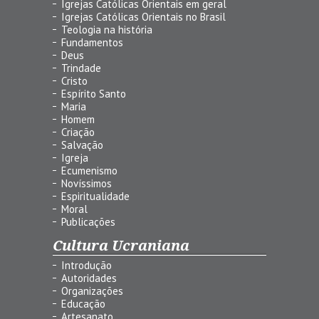
Igrejas Católicas Orientais em geral
Igrejas Católicas Orientais no Brasil
Teologia na história
Fundamentos
Deus
Trindade
Cristo
Espírito Santo
Maria
Homem
Criação
Salvação
Igreja
Ecumenismo
Novíssimos
Espiritualidade
Moral
Publicações
Cultura Ucraniana
Introdução
Autoridades
Organizações
Educação
Artesanato