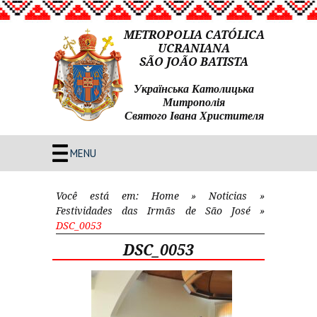
METROPOLIA CATÓLICA
UCRANIANA
SÃO JOÃO BATISTA
Українська Католицька
Митрополія
Святого Івана Христителя
MENU
Você está em:
Home
»
Noticias
»
Festividades das Irmãs de São José
»
DSC_0053
DSC_0053