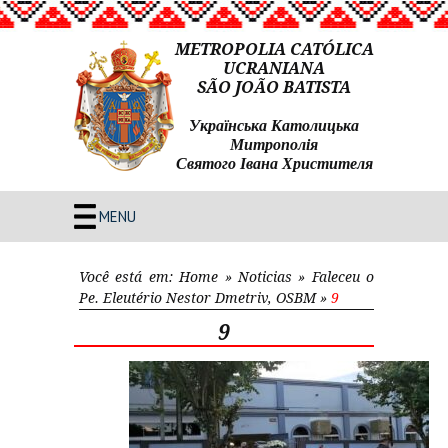
METROPOLIA CATÓLICA
UCRANIANA
SÃO JOÃO BATISTA
Українська Католицька
Митрополія
Святого Івана Христителя
MENU
Você está em:
Home
»
Noticias
»
Faleceu o
Pe. Eleutério Nestor Dmetriv, OSBM
»
9
9