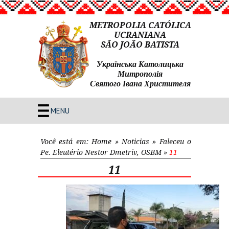
METROPOLIA CATÓLICA
UCRANIANA
SÃO JOÃO BATISTA
Українська Католицька
Митрополія
Святого Івана Христителя
MENU
Você está em:
Home
»
Noticias
»
Faleceu o
Pe. Eleutério Nestor Dmetriv, OSBM
»
11
11