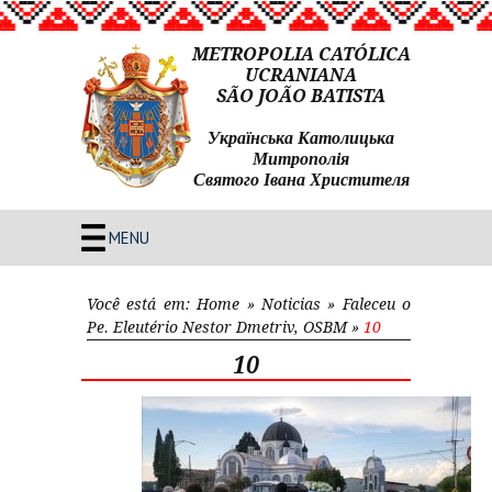
METROPOLIA CATÓLICA
UCRANIANA
SÃO JOÃO BATISTA
Українська Католицька
Митрополія
Святого Івана Христителя
MENU
Você está em:
Home
»
Noticias
»
Faleceu o
Pe. Eleutério Nestor Dmetriv, OSBM
»
10
10