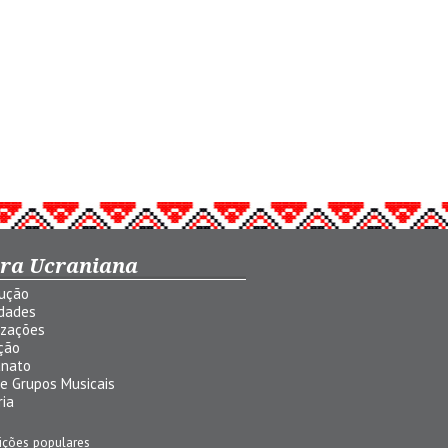
ura Ucraniana
dução
idades
izações
ção
anato
 e Grupos Musicais
ria
ições populares