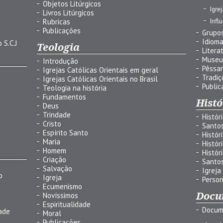
Objetos Litúrgicos
Igre
Livros Litúrgicos
Infl
Rubricas
Publicações
Grupos
Idiom
 S.C.J
Teologia
Litera
Museu
Introdução
Pêssa
Igrejas Católicas Orientais em geral
Tradiç
Igrejas Católicas Orientais no Brasil
Public
Teologia na história
Fundamentos
Histó
Deus
Trindade
Histór
Cristo
Santo
Espírito Santo
Histór
Maria
Histór
Homem
Histór
Criação
Santo
Salvação
Igreja
o
Igreja
Person
Ecumenismo
Docu
Novíssimos
Espiritualidade
Docum
ade
Moral
Publicações