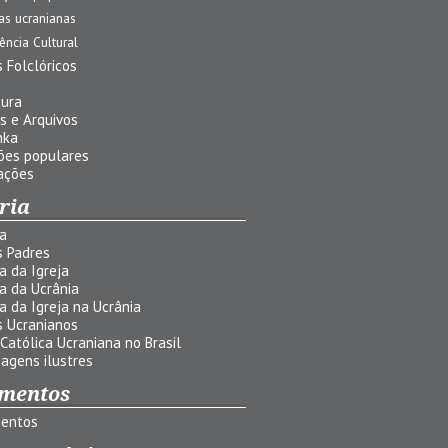
jas ucranianas
uência Cultural
 Folclóricos
a
tura
s e Arquivos
nka
ões populares
ações
ria
ia
s Padres
ia da Igreja
ia da Ucrânia
ia da Igreja na Ucrânia
s Ucranianos
 Católica Ucraniana no Brasil
agens ilustres
mentos
entos