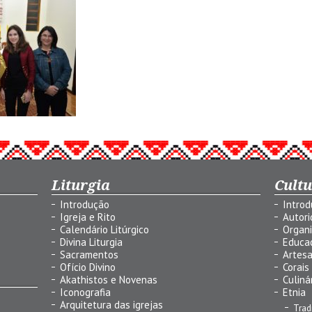
Liturgia
Cult
Introdução
Intro
Igreja e Rito
Autor
Calendário Litúrgico
Organ
Divina Liturgia
Educa
Sacramentos
Artes
Ofício Divino
Corais
Akathistos e Novenas
Culiná
Iconografia
Etnia
Arquitetura das igrejas
Trad