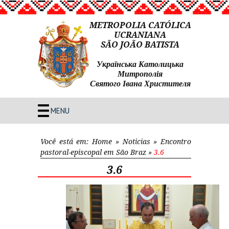
METROPOLIA CATÓLICA
UCRANIANA
SÃO JOÃO BATISTA
Українська Католицька
Митрополія
Святого Івана Христителя
MENU
Você está em:
Home
»
Noticias
»
Encontro
pastoral-episcopal em São Braz
»
3.6
3.6