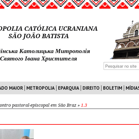
POLIA CATÓLICA UCRANIANA
SÃO JOÃO BATISTA
їнська Католицька Митрополія
Святого Івана Христителя
ADO MAIOR
METROPOLIA
EPARQUIA
DIREITO
BOLETIM
MÍDIA
ontro pastoral-episcopal em São Braz
»
1.3