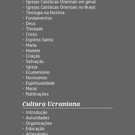
Igrejas Católicas Orientais em geral
Igrejas Católicas Orientais no Brasil
Teologia na história
Fundamentos
Deus
Trindade
Cristo
Espírito Santo
Maria
Homem
Criação
Salvação
Igreja
Ecumenismo
Novíssimos
Espiritualidade
Moral
Publicações
Cultura Ucraniana
Introdução
Autoridades
Organizações
Educação
Artesanato