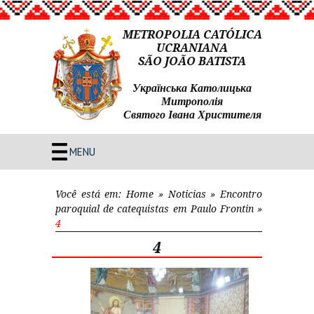
METROPOLIA CATÓLICA
UCRANIANA
SÃO JOÃO BATISTA
Українська Католицька
Митрополія
Святого Івана Христителя
MENU
Você está em:
Home
»
Noticias
»
Encontro
paroquial de catequistas em Paulo Frontin
»
4
4