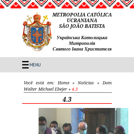
METROPOLIA CATÓLICA
UCRANIANA
SÃO JOÃO BATISTA
Українська Католицька
Митрополія
Святого Івана Христителя
MENU
Você está em:
Home
»
Noticias
»
Dom
Walter Michael Ebejer
»
4.3
4.3