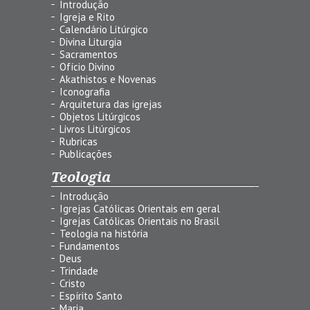
Introdução
Igreja e Rito
Calendário Litúrgico
Divina Liturgia
Sacramentos
Ofício Divino
Akathistos e Novenas
Iconografia
Arquitetura das igrejas
Objetos Litúrgicos
Livros Litúrgicos
Rubricas
Publicações
Teologia
Introdução
Igrejas Católicas Orientais em geral
Igrejas Católicas Orientais no Brasil
Teologia na história
Fundamentos
Deus
Trindade
Cristo
Espírito Santo
Maria