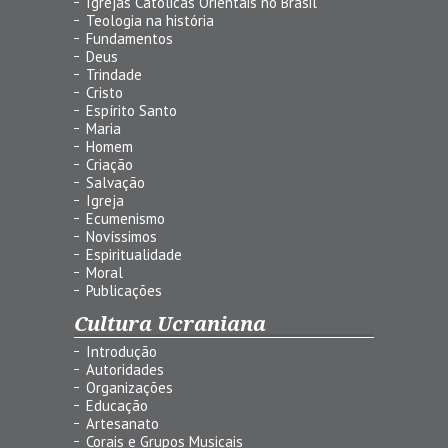
Igrejas Católicas Orientais no Brasil
Teologia na história
Fundamentos
Deus
Trindade
Cristo
Espírito Santo
Maria
Homem
Criação
Salvação
Igreja
Ecumenismo
Novíssimos
Espiritualidade
Moral
Publicações
Cultura Ucraniana
Introdução
Autoridades
Organizações
Educação
Artesanato
Corais e Grupos Musicais