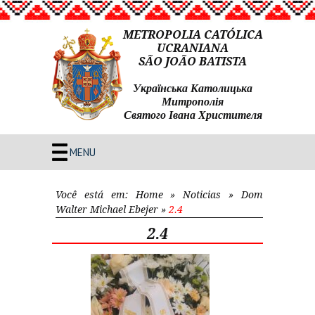
METROPOLIA CATÓLICA
UCRANIANA
SÃO JOÃO BATISTA
Українська Католицька
Митрополія
Святого Івана Христителя
MENU
Você está em:
Home
»
Noticias
»
Dom
Walter Michael Ebejer
»
2.4
2.4