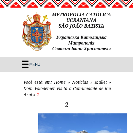
METROPOLIA CATÓLICA
UCRANIANA
SÃO JOÃO BATISTA
Українська Католицька
Митрополія
Святого Івана Христителя
MENU
Você está em:
Home
»
Noticias
»
Mallet
»
Dom Volodemer visita a Comunidade de Rio
Azul
»
2
2