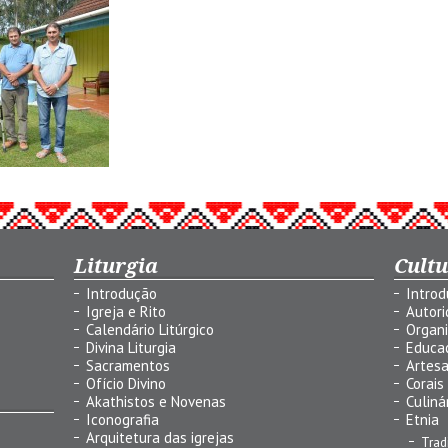
Liturgia
Cult
Introdução
Intro
Igreja e Rito
Autor
Calendário Litúrgico
Organ
Divina Liturgia
Educa
Sacramentos
Artes
Ofício Divino
Corais
Akathistos e Novenas
Culiná
Iconografia
Etnia
Arquitetura das igrejas
Trad