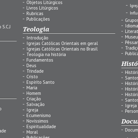
Objetos Litúrgicos
Igre
Livros Litúrgicos
Infl
Rubricas
Publicações
Grupos
Idiom
 S.C.J
Teologia
Litera
Museu
Introdução
Pêssa
Igrejas Católicas Orientais em geral
Tradiç
Igrejas Católicas Orientais no Brasil
Public
Teologia na história
Fundamentos
Histó
Deus
Trindade
Histór
Cristo
Santo
Espírito Santo
Histór
Maria
Histór
Homem
Histór
Criação
Santo
Salvação
Igreja
o
Igreja
Person
Ecumenismo
Docu
Novíssimos
Espiritualidade
Docum
ade
Moral
Publicações