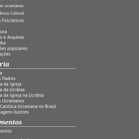
jas ucranianas
uência Cultural
 Folclóricos
a
tura
s e Arquivos
nka
ões populares
ações
ria
ia
s Padres
ia da Igreja
ia da Ucrânia
ia da Igreja na Ucrânia
s Ucranianos
 Católica Ucraniana no Brasil
agens ilustres
mentos
entos