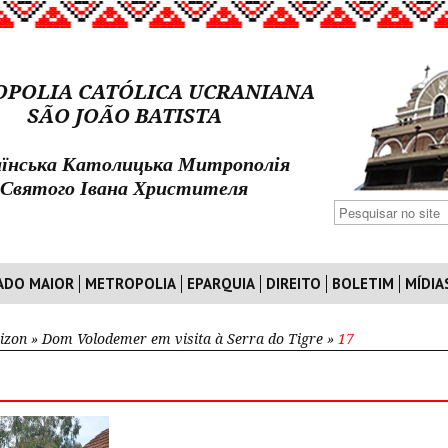
POLIA CATÓLICA UCRANIANA
SÃO JOÃO BATISTA
їнська Католицька Митрополія
Святого Івана Христителя
ADO MAIOR
METROPOLIA
EPARQUIA
DIREITO
BOLETIM
MÍDIA
izon
»
Dom Volodemer em visita à Serra do Tigre
»
17