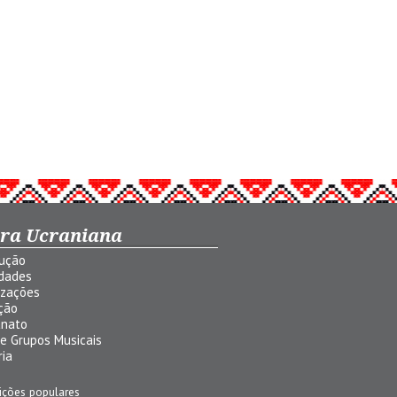
ura Ucraniana
dução
idades
izações
ção
anato
 e Grupos Musicais
ria
ições populares