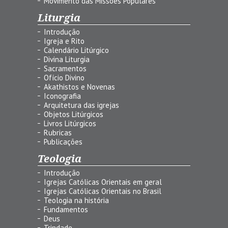
Movimento das Missões Populares
Liturgia
Introdução
Igreja e Rito
Calendário Litúrgico
Divina Liturgia
Sacramentos
Ofício Divino
Akathistos e Novenas
Iconografia
Arquitetura das igrejas
Objetos Litúrgicos
Livros Litúrgicos
Rubricas
Publicações
Teologia
Introdução
Igrejas Católicas Orientais em geral
Igrejas Católicas Orientais no Brasil
Teologia na história
Fundamentos
Deus
Trindade