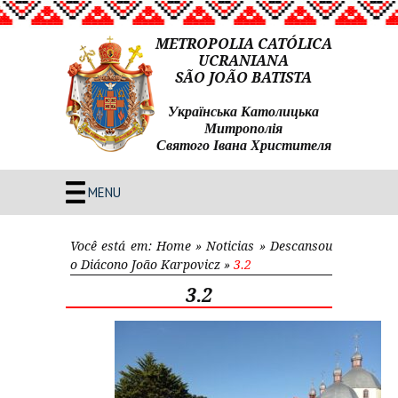
METROPOLIA CATÓLICA
UCRANIANA
SÃO JOÃO BATISTA
Українська Католицька
Митрополія
Святого Івана Христителя
MENU
Você está em:
Home
»
Noticias
»
Descansou
o Diácono João Karpovicz
»
3.2
3.2