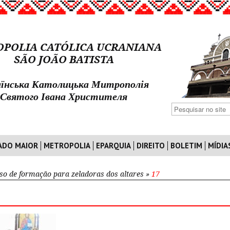
POLIA CATÓLICA UCRANIANA
SÃO JOÃO BATISTA
їнська Католицька Митрополія
Святого Івана Христителя
ADO MAIOR
METROPOLIA
EPARQUIA
DIREITO
BOLETIM
MÍDIA
so de formação para zeladoras dos altares
»
17