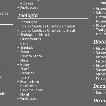
Infl
Rubricas
Publicações
Grupos
Idiom
 S.C.J
Teologia
Litera
Museu
Introdução
Pêssa
Igrejas Católicas Orientais em geral
Tradiç
Igrejas Católicas Orientais no Brasil
Public
Teologia na história
Fundamentos
Histó
Deus
Trindade
Histór
Cristo
Santo
Espírito Santo
Histór
Maria
Histór
Homem
Histór
Criação
Santo
Salvação
Igreja
o
Igreja
Person
Ecumenismo
Docu
Novíssimos
Espiritualidade
Docum
ade
Moral
Publicações
Direi