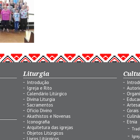
Liturgia
Cult
Introdução
Intro
Igreja e Rito
Autor
Calendário Litúrgico
Organ
Divina Liturgia
Educa
Sacramentos
Artes
Ofício Divino
Corais
Akathistos e Novenas
Culiná
Iconografia
Etnia
Arquitetura das igrejas
Trad
Objetos Litúrgicos
Igre
Livros Litúrgicos