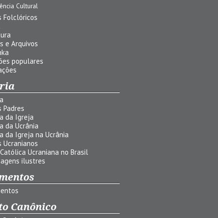
uência Cultural
 Folclóricos
a
tura
s e Arquivos
nka
ões populares
ações
ria
ia
s Padres
ia da Igreja
ia da Ucrânia
ia da Igreja na Ucrânia
s Ucranianos
 Católica Ucraniana no Brasil
agens ilustres
mentos
entos
to Canônico