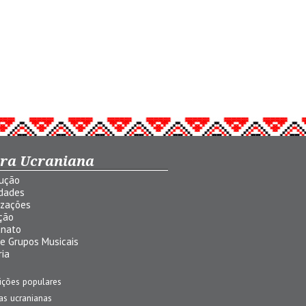
ura Ucraniana
dução
idades
izações
ção
anato
 e Grupos Musicais
ria
ições populares
jas ucranianas