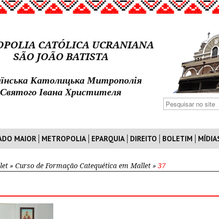
POLIA CATÓLICA UCRANIANA
SÃO JOÃO BATISTA
їнська Католицька Митрополія
Святого Івана Христителя
ADO MAIOR
METROPOLIA
EPARQUIA
DIREITO
BOLETIM
MÍDIA
let
»
Curso de Formação Catequética em Mallet
»
37