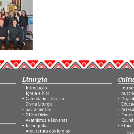
Liturgia
Cult
Introdução
Intro
Igreja e Rito
Autor
Calendário Litúrgico
Organ
Divina Liturgia
Educa
Sacramentos
Artes
Ofício Divino
Corais
Akathistos e Novenas
Culiná
Iconografia
Etnia
Arquitetura das igrejas
Trad