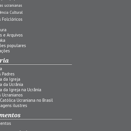
jas ucranianas
uência Cultural
 Folclóricos
a
tura
s e Arquivos
nka
ões populares
ações
ria
ia
s Padres
ia da Igreja
ia da Ucrânia
ia da Igreja na Ucrânia
s Ucranianos
 Católica Ucraniana no Brasil
agens ilustres
mentos
entos