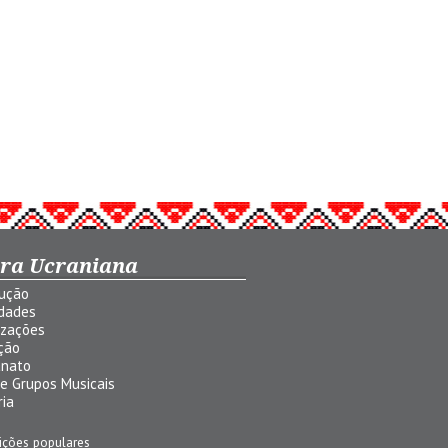
ura Ucraniana
dução
idades
izações
ção
anato
 e Grupos Musicais
ria
ições populares