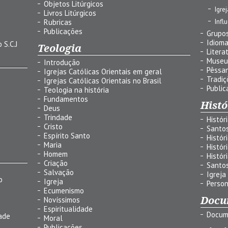
Objetos Litúrgicos
Igre
Livros Litúrgicos
Infl
Rubricas
Publicações
Grupos
Idiom
 S.C.J
Teologia
Litera
Museu
Introdução
Pêssa
Igrejas Católicas Orientais em geral
Tradiç
Igrejas Católicas Orientais no Brasil
Public
Teologia na história
Fundamentos
Histó
Deus
Trindade
Histór
Cristo
Santo
Espírito Santo
Histór
Maria
Histór
Homem
Histór
Criação
Santo
Salvação
Igreja
o
Igreja
Person
Ecumenismo
Docu
Novíssimos
Espiritualidade
Docum
ade
Moral
Publicações