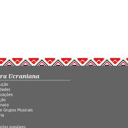
ura Ucraniana
dução
idades
izações
ção
anato
 e Grupos Musicais
ria
ições populares