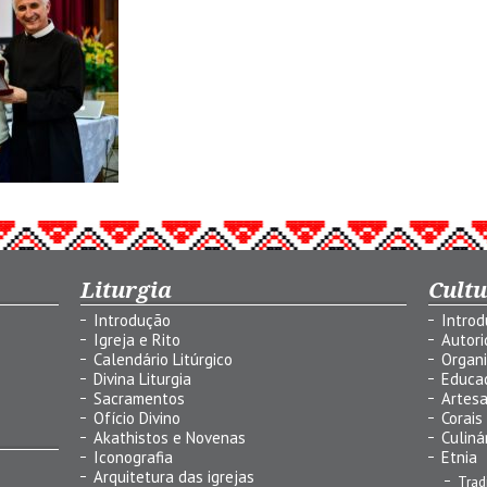
Liturgia
Cult
Introdução
Intro
Igreja e Rito
Autor
Calendário Litúrgico
Organ
Divina Liturgia
Educa
Sacramentos
Artes
Ofício Divino
Corais
Akathistos e Novenas
Culiná
Iconografia
Etnia
Arquitetura das igrejas
Trad