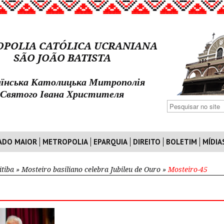
POLIA CATÓLICA UCRANIANA
SÃO JOÃO BATISTA
їнська Католицька Митрополія
Святого Івана Христителя
ADO MAIOR
METROPOLIA
EPARQUIA
DIREITO
BOLETIM
MÍDIA
itiba
»
Mosteiro basiliano celebra Jubileu de Ouro
»
Mosteiro-45