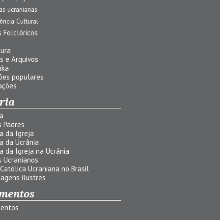
jas ucranianas
uência Cultural
 Folclóricos
a
tura
s e Arquivos
nka
ões populares
ações
ria
ia
s Padres
ia da Igreja
ia da Ucrânia
ia da Igreja na Ucrânia
s Ucranianos
 Católica Ucraniana no Brasil
agens ilustres
mentos
entos