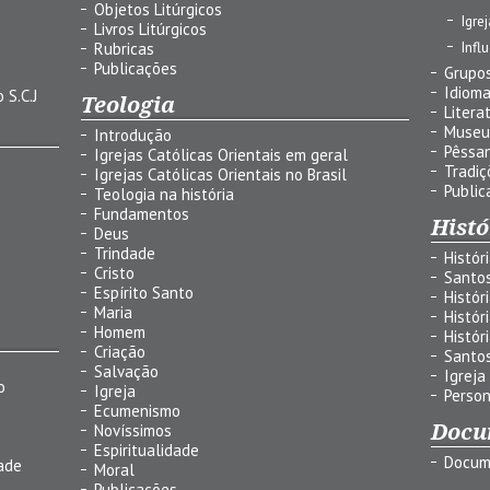
Objetos Litúrgicos
Igre
Livros Litúrgicos
Infl
Rubricas
Publicações
Grupos
Idiom
 S.C.J
Teologia
Litera
Museu
Introdução
Pêssa
Igrejas Católicas Orientais em geral
Tradiç
Igrejas Católicas Orientais no Brasil
Public
Teologia na história
Fundamentos
Histó
Deus
Trindade
Histór
Cristo
Santo
Espírito Santo
Histór
Maria
Histór
Homem
Histór
Criação
Santo
Salvação
Igreja
o
Igreja
Person
Ecumenismo
Docu
Novíssimos
Espiritualidade
Docum
ade
Moral
Publicações