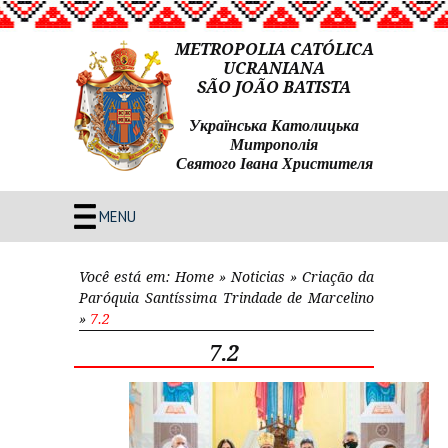
METROPOLIA CATÓLICA
UCRANIANA
SÃO JOÃO BATISTA
Українська Католицька
Митрополія
Святого Івана Христителя
MENU
Você está em:
Home
»
Noticias
»
Criação da
Paróquia Santíssima Trindade de Marcelino
»
7.2
7.2