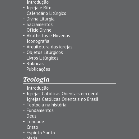
Introdução
Igreja e Rito
Calendário Litúrgico
Divina Liturgia
Sacramentos
Ofício Divino
Akathistos e Novenas
Iconografia
Arquitetura das igrejas
Objetos Litúrgicos
Livros Litúrgicos
Rubricas
Publicações
Teologia
Introdução
Igrejas Católicas Orientais em geral
Igrejas Católicas Orientais no Brasil
Teologia na história
Fundamentos
Deus
Trindade
Cristo
Espírito Santo
Maria