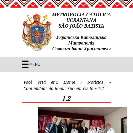
METROPOLIA CATÓLICA
UCRANIANA
SÃO JOÃO BATISTA
Українська Католицька
Митрополія
Святого Івана Христителя
MENU
Você está em:
Home
»
Noticias
»
Comunidade do Boqueirão em visita
»
1.2
1.2