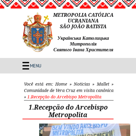
METROPOLIA CATÓLICA
UCRANIANA
SÃO JOÃO BATISTA
Українська Католицька
Митрополія
Святого Івана Христителя
MENU
Você está em:
Home
»
Noticias
»
Mallet
»
Comunidade de Vera Cruz em visita canônica
»
1.Recepção do Arcebispo Metropolita
1.Recepção do Arcebispo
Metropolita