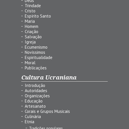
Deus
Trindade
Cristo
Espírito Santo
Maria
Homem
Criação
Salvação
Igreja
Ecumenismo
Novíssimos
Espiritualidade
Moral
Publicações
Cultura Ucraniana
Introdução
Autoridades
Organizações
Educação
Artesanato
Corais e Grupos Musicais
Culinária
Etnia
Tradições populares