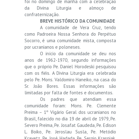
foi no domingo de manhã com a celebração
da Divina Liturgia e almoço de
confraternização.
BREVE HISTÓRICO DA COMUNIDADE
A comunidade de Vera Cruz, tendo
como Padroeira Nossa Senhora do Perpétuo
Socorro, é uma comunidade mista, composta
por ucranianos e poloneses.
O início da comunidade se deu nos
anos de 1962-1970, segundo informações
que o próprio Pe. Daniel Horodeski pesquisou
com os fiéis. A Divina Liturgia era celebrada
pelo Pe. Mons. Valdomiro Haneiko, na casa do
Sr. João Bores. Essas informações são
limitadas por falta de fontes e documentos.
Os padres que atendiam essa
comunidade foram: Mons. Pe. Clemente
Preima – 1º Vigário Geral dos ucranianos no
Brasil, falecido no dia 19 de abril de 1979, Pe.
Severo Preima, Pe. Josafat Gaudeda, Pe. Edison
L. Boiko, Pe. Jeroslau Susla, Pe. Metódio
Kravetz, Pe. José Hadada, Pe. Sergio Krasniak,