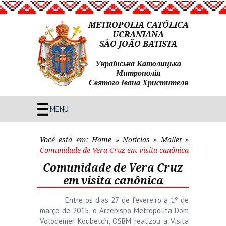
METROPOLIA CATÓLICA
UCRANIANA
SÃO JOÃO BATISTA
Українська Католицька
Митрополія
Святого Івана Христителя
MENU
Você está em:
Home
»
Noticias
»
Mallet
»
Comunidade de Vera Cruz em visita canônica
Comunidade de Vera Cruz
em visita canônica
Entre os dias 27 de fevereiro a 1º de
março de 2015, o Arcebispo Metropolita Dom
Volodemer Koubetch, OSBM realizou a Visita