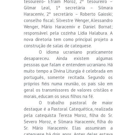
tesoureiro- Efraim Moroz, 2º tesoureiro –
Gilmar Leal, 1ª secretária – Silmara
Haracemiv, 2º secretário – Roberto Gaioski;
conselho fiscal: Silvestre Wenger, Alessandro
Wenger, Mário Haracemiv e Daniel Bornat;
responsável pela cozinha Lídia Halabura. A
nova diretoria tem como principal projeto a
construção de salas de catequese.
O idioma ucraniano praticamente
desapareceu. Ainda existem algumas
pessoas que falam e entendem ucraniano. Há
muito tempo a Divina Liturgia é celebrada em
português, somente recitada. Segundo os
próprios fiéis numa reunião, os pais são em
geral os transmissores de valores cristãos e
morais, educam os seus filhos na fé.
O trabalho pastoral de maior
destaque é a Pastoral Catequética, realizada
pela catequista Tereza Moroz, filha do Sr.
Severo Moroz, e Silmara Haracemiv, filha do
Sr. Mário Haracemiv. Elas assumiram a
catequese há dois anos. Antes delas estava