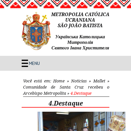
METROPOLIA CATÓLICA
UCRANIANA
SÃO JOÃO BATISTA
Українська Католицька
Митрополія
Святого Івана Христителя
MENU
Você está em:
Home
»
Noticias
»
Mallet
»
Comunidade de Santa Cruz recebeu o
Arcebispo Metropolita
»
4.Destaque
4.Destaque