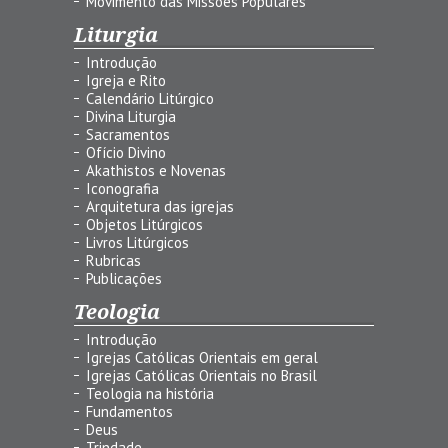
Movimento das Missões Populares
Liturgia
Introdução
Igreja e Rito
Calendário Litúrgico
Divina Liturgia
Sacramentos
Ofício Divino
Akathistos e Novenas
Iconografia
Arquitetura das igrejas
Objetos Litúrgicos
Livros Litúrgicos
Rubricas
Publicações
Teologia
Introdução
Igrejas Católicas Orientais em geral
Igrejas Católicas Orientais no Brasil
Teologia na história
Fundamentos
Deus
Trindade