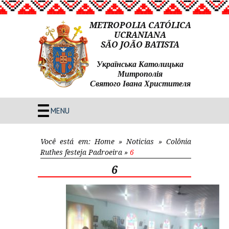
METROPOLIA CATÓLICA
UCRANIANA
SÃO JOÃO BATISTA
Українська Католицька
Митрополія
Святого Івана Христителя
MENU
Você está em:
Home
»
Noticias
»
Colônia
Ruthes festeja Padroeira
»
6
6