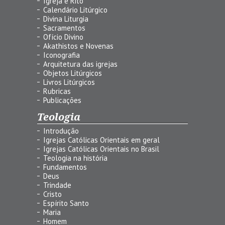
Igreja e Rito
Calendário Litúrgico
Divina Liturgia
Sacramentos
Ofício Divino
Akathistos e Novenas
Iconografia
Arquitetura das igrejas
Objetos Litúrgicos
Livros Litúrgicos
Rubricas
Publicações
Teologia
Introdução
Igrejas Católicas Orientais em geral
Igrejas Católicas Orientais no Brasil
Teologia na história
Fundamentos
Deus
Trindade
Cristo
Espírito Santo
Maria
Homem