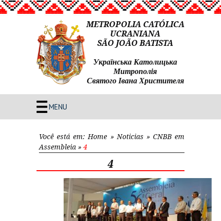
METROPOLIA CATÓLICA
UCRANIANA
SÃO JOÃO BATISTA
Українська Католицька
Митрополія
Святого Івана Христителя
MENU
Você está em:
Home
»
Noticias
»
CNBB em
Assembleia
»
4
4