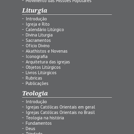
Movimento das Missões Populares
Liturgia
Introdução
Igreja e Rito
Calendário Litúrgico
Divina Liturgia
Sacramentos
Ofício Divino
Akathistos e Novenas
Iconografia
Arquitetura das igrejas
Objetos Litúrgicos
Livros Litúrgicos
Rubricas
Publicações
Teologia
Introdução
Igrejas Católicas Orientais em geral
Igrejas Católicas Orientais no Brasil
Teologia na história
Fundamentos
Deus
Trindade