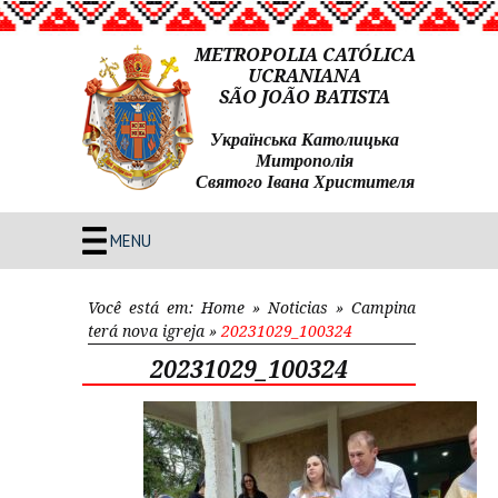
METROPOLIA CATÓLICA
UCRANIANA
SÃO JOÃO BATISTA
Українська Католицька
Митрополія
Святого Івана Христителя
MENU
Você está em:
Home
»
Noticias
»
Campina
terá nova igreja
»
20231029_100324
20231029_100324