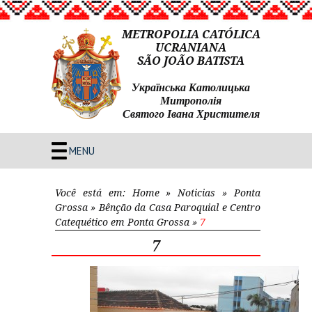
METROPOLIA CATÓLICA
UCRANIANA
SÃO JOÃO BATISTA
Українська Католицька
Митрополія
Святого Івана Христителя
MENU
Você está em:
Home
»
Noticias
»
Ponta
Grossa
»
Bênção da Casa Paroquial e Centro
Catequético em Ponta Grossa
»
7
7