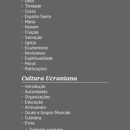
Deus
Trindade
Cristo
Espírito Santo
Maria
Homem
Criação
Salvação
Igreja
Ecumenismo
Novíssimos
Espiritualidade
Moral
Publicações
Cultura Ucraniana
Introdução
Autoridades
Organizações
Educação
Artesanato
Corais e Grupos Musicais
Culinária
Etnia
Tradições populares