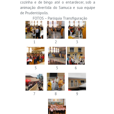
cozinha e de bingo até o entardecer, sob a
animação divertida do Samuca e sua equipe
de Prudentópolis.
FOTOS – Paróquia Transfiguração
1
2
3
5
5
6
7
8
9