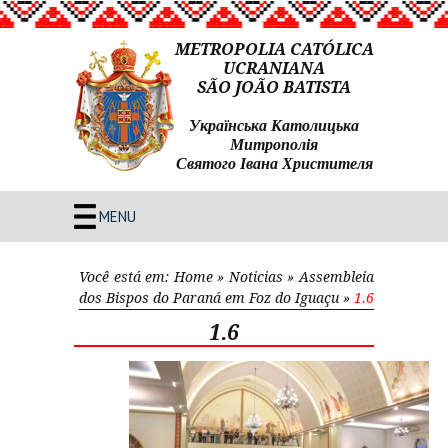
METROPOLIA CATÓLICA
UCRANIANA
SÃO JOÃO BATISTA
Українська Католицька
Митрополія
Святого Івана Христителя
MENU
Você está em:
Home
»
Noticias
»
Assembleia
dos Bispos do Paraná em Foz do Iguaçu
»
1.6
1.6