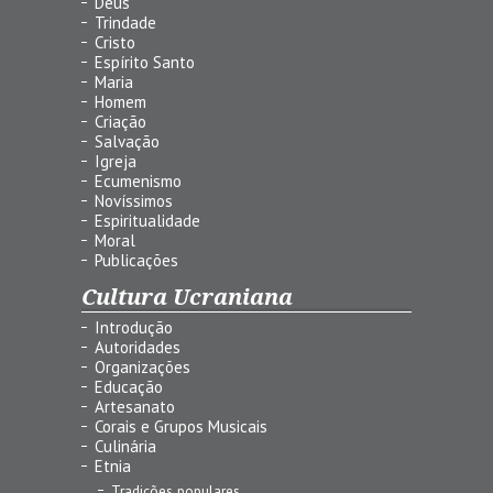
Deus
Trindade
Cristo
Espírito Santo
Maria
Homem
Criação
Salvação
Igreja
Ecumenismo
Novíssimos
Espiritualidade
Moral
Publicações
Cultura Ucraniana
Introdução
Autoridades
Organizações
Educação
Artesanato
Corais e Grupos Musicais
Culinária
Etnia
Tradições populares