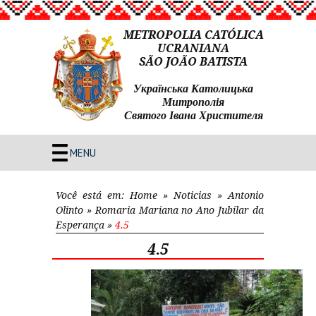
METROPOLIA CATÓLICA
UCRANIANA
SÃO JOÃO BATISTA
Українська Католицька
Митрополія
Святого Івана Христителя
MENU
Você está em:
Home
»
Noticias
»
Antonio
Olinto
»
Romaria Mariana no Ano Jubilar da
Esperança
»
4.5
4.5