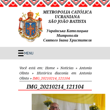
METROPOLIA CATÓLICA
UCRANIANA
SÃO JOÃO BATISTA
Українська Католицька
Митрополія
Святого Івана Христителя
MENU
Você está em:
Home
»
Noticias
»
Antonio
Olinto
»
Histórica diaconia em Antonio
Olinto
»
IMG_20210214_121104
IMG_20210214_121104