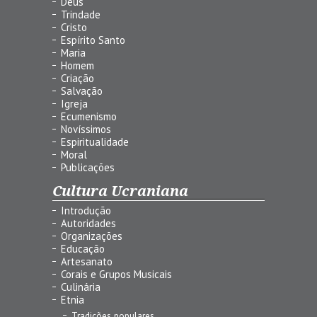
Deus
Trindade
Cristo
Espírito Santo
Maria
Homem
Criação
Salvação
Igreja
Ecumenismo
Novíssimos
Espiritualidade
Moral
Publicações
Cultura Ucraniana
Introdução
Autoridades
Organizações
Educação
Artesanato
Corais e Grupos Musicais
Culinária
Etnia
Tradições populares