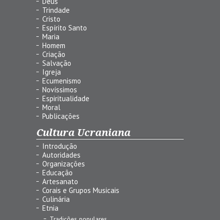
Deus
Trindade
Cristo
Espírito Santo
Maria
Homem
Criação
Salvação
Igreja
Ecumenismo
Novíssimos
Espiritualidade
Moral
Publicações
Cultura Ucraniana
Introdução
Autoridades
Organizações
Educação
Artesanato
Corais e Grupos Musicais
Culinária
Etnia
Tradições populares