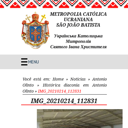
METROPOLIA CATÓLICA
UCRANIANA
SÃO JOÃO BATISTA
Українська Католицька
Митрополія
Святого Івана Христителя
MENU
Você está em:
Home
»
Noticias
»
Antonio
Olinto
»
Histórica diaconia em Antonio
Olinto
»
IMG_20210214_112831
IMG_20210214_112831