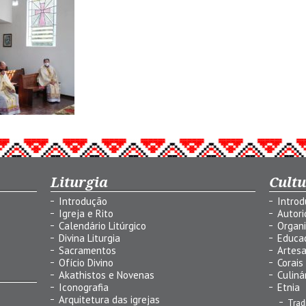
Liturgia
Cult
Introdução
Intro
Igreja e Rito
Autor
Calendário Litúrgico
Organ
Divina Liturgia
Educa
Sacramentos
Artes
Ofício Divino
Corais
Akathistos e Novenas
Culiná
Iconografia
Etnia
Arquitetura das igrejas
Trad