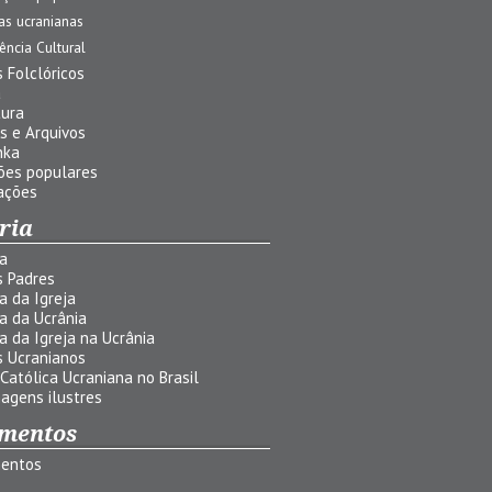
jas ucranianas
uência Cultural
 Folclóricos
a
tura
s e Arquivos
nka
ões populares
ações
ria
ia
s Padres
ia da Igreja
ia da Ucrânia
ia da Igreja na Ucrânia
s Ucranianos
 Católica Ucraniana no Brasil
agens ilustres
mentos
entos