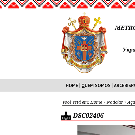
METRO
Укра
HOME
QUEM SOMOS
ARCEBISP
Você está em:
Home
»
Noticias
»
Açã
DSC02406