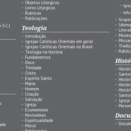
Objetos Litúrgicos
Igre
Livros Litúrgicos
Infl
Rubricas
Publicações
Grupos
Idiom
 S.C.J
Teologia
Litera
Museu
Introdução
Pêssa
Igrejas Católicas Orientais em geral
Tradiç
Igrejas Católicas Orientais no Brasil
Public
Teologia na história
Fundamentos
Histó
Deus
Trindade
Histór
Cristo
Santo
Espírito Santo
Histór
Maria
Histór
Homem
Histór
Criação
Santo
Salvação
Igreja
o
Igreja
Person
Ecumenismo
Docu
Novíssimos
Espiritualidade
Docum
ade
Moral
Publicações