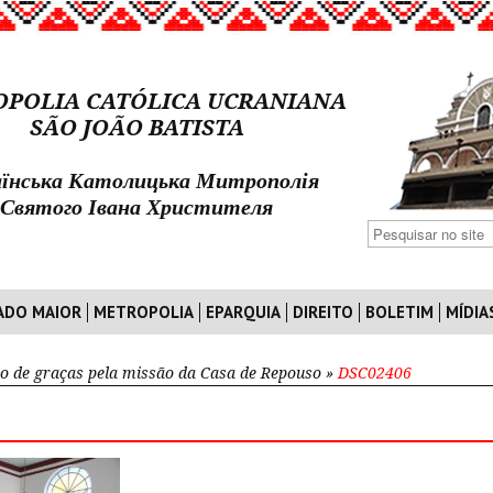
POLIA CATÓLICA UCRANIANA
SÃO JOÃO BATISTA
їнська Католицька Митрополія
Святого Івана Христителя
ADO MAIOR
METROPOLIA
EPARQUIA
DIREITO
BOLETIM
MÍDIA
o de graças pela missão da Casa de Repouso
»
DSC02406