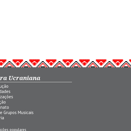
ura Ucraniana
dução
idades
izações
ção
anato
 e Grupos Musicais
ria
ições populares