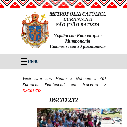
METROPOLIA CATÓLICA
UCRANIANA
SÃO JOÃO BATISTA
Українська Католицька
Митрополія
Святого Івана Христителя
MENU
Você está em:
Home
»
Noticias
»
40ª
Romaria Penitencial em Iracema
»
DSC01232
DSC01232