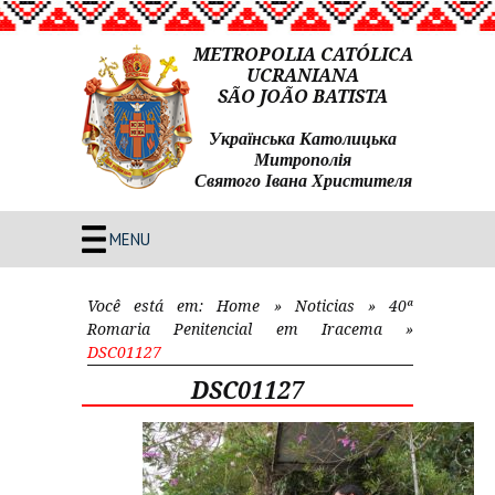
METROPOLIA CATÓLICA
UCRANIANA
SÃO JOÃO BATISTA
Українська Католицька
Митрополія
Святого Івана Христителя
MENU
Você está em:
Home
»
Noticias
»
40ª
Romaria Penitencial em Iracema
»
DSC01127
DSC01127