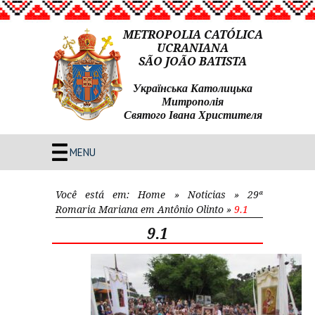
METROPOLIA CATÓLICA
UCRANIANA
SÃO JOÃO BATISTA
Українська Католицька
Митрополія
Святого Івана Христителя
MENU
Você está em:
Home
»
Noticias
»
29ª
Romaria Mariana em Antônio Olinto
»
9.1
9.1