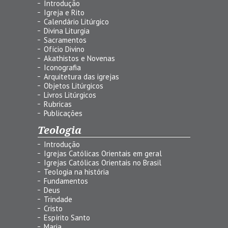
Introdução
Igreja e Rito
Calendário Litúrgico
Divina Liturgia
Sacramentos
Ofício Divino
Akathistos e Novenas
Iconografia
Arquitetura das igrejas
Objetos Litúrgicos
Livros Litúrgicos
Rubricas
Publicações
Teologia
Introdução
Igrejas Católicas Orientais em geral
Igrejas Católicas Orientais no Brasil
Teologia na história
Fundamentos
Deus
Trindade
Cristo
Espírito Santo
Maria